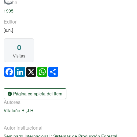
Cargando...
Fecha
1995
Editor
[s.n.]
0
Visitas
Facebook
LinkedIn
X
WhatsApp
Share
Página completa del ítem
Autores
Villafañe R.,J.H.
Autor institucional
Seminario Internacional : Sistemas de Producción Forestal :