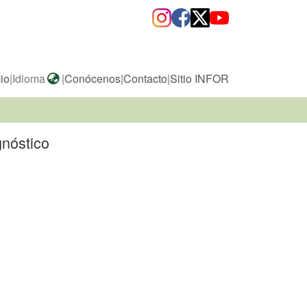
cio
|
Idioma
|
Conócenos
|
Contacto
|
Sitio INFOR
gnóstico