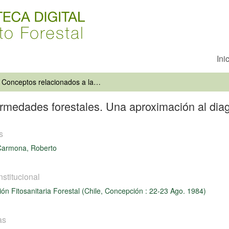
Ini
Conceptos relacionados a las enfermedades forestales. Una aproximación al diagnóstico
rmedades forestales. Una aproximación al dia
s
Carmona, Roberto
nstitucional
ión Fitosanitaria Forestal (Chile, Concepción : 22-23 Ago. 1984)
as