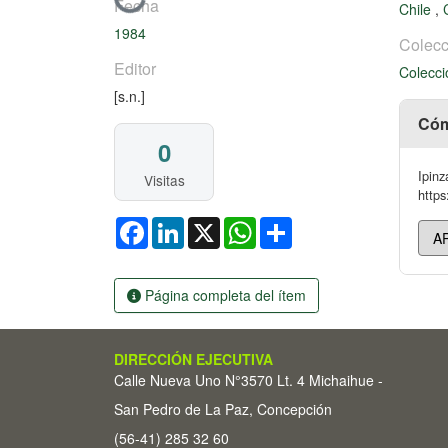
Cargando...
Fecha
Chile
,
1984
Colecc
Editor
Colecci
[s.n.]
Cóm
0
Ipinz
Visitas
https
Facebook
LinkedIn
X
WhatsApp
Share
Página completa del ítem
DIRECCIÓN EJECUTIVA
Calle Nueva Uno N°3570 Lt. 4 Michaihue -
San Pedro de La Paz, Concepción
(56-41) 285 32 60