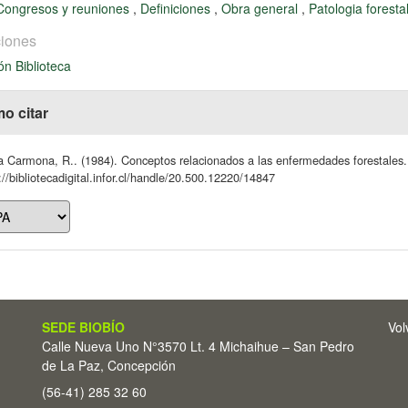
Congresos y reuniones
,
Definiciones
,
Obra general
,
Patologia foresta
iones
ón Biblioteca
o citar
a Carmona, R.. (1984). Conceptos relacionados a las enfermedades forestales.
://bibliotecadigital.infor.cl/handle/20.500.12220/14847
SEDE BIOBÍO
Vol
Calle Nueva Uno N°3570 Lt. 4 Michaihue – San Pedro
de La Paz, Concepción
(56-41) 285 32 60