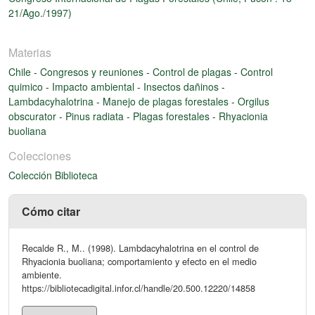
21/Ago./1997)
Materias
Chile
-
Congresos y reuniones
-
Control de plagas
-
Control
quimico
-
Impacto ambiental
-
Insectos dañinos
-
Lambdacyhalotrina
-
Manejo de plagas forestales
-
Orgilus
obscurator
-
Pinus radiata
-
Plagas forestales
-
Rhyacionia
buoliana
Colecciones
Colección Biblioteca
Cómo citar
Recalde R., M.. (1998). Lambdacyhalotrina en el control de
Rhyacionia buoliana; comportamiento y efecto en el medio
ambiente.
https://bibliotecadigital.infor.cl/handle/20.500.12220/14858