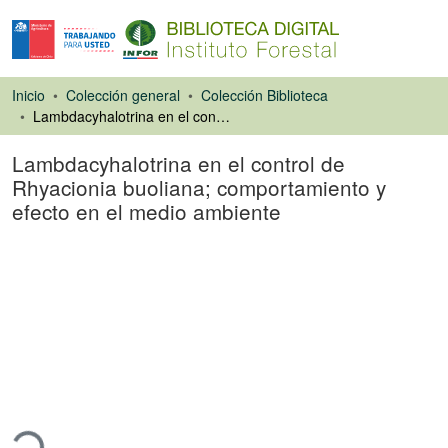
Inicio
Colección general
Colección Biblioteca
Lambdacyhalotrina en el control de Rhyacionia buoliana; comportamiento y efecto en el medio ambiente
Lambdacyhalotrina en el control de
Rhyacionia buoliana; comportamiento y
efecto en el medio ambiente
Ponencias de
Congresos
gando...