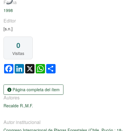
Fecha
1998
Editor
[s.n.]
0
Visitas
Facebook
LinkedIn
X
WhatsApp
Share
Página completa del ítem
Autores
Recalde R.,M.F.
Autor institucional
Congreso Internacional de Plagas Forestales (Chile, Pucón : 18-