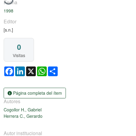
Fecha
1998
Editor
[s.n.]
0
Visitas
Facebook
LinkedIn
X
WhatsApp
Share
Página completa del ítem
Autores
Cogollor H., Gabriel
Herrera C., Gerardo
Autor institucional