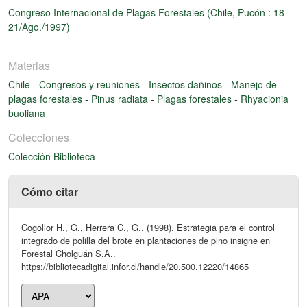
Congreso Internacional de Plagas Forestales (Chile, Pucón : 18-
21/Ago./1997)
Materias
Chile
-
Congresos y reuniones
-
Insectos dañinos
-
Manejo de
plagas forestales
-
Pinus radiata
-
Plagas forestales
-
Rhyacionia
buoliana
Colecciones
Colección Biblioteca
Cómo citar
Cogollor H., G., Herrera C., G.. (1998). Estrategia para el control
integrado de polilla del brote en plantaciones de pino insigne en
Forestal Cholguán S.A..
https://bibliotecadigital.infor.cl/handle/20.500.12220/14865