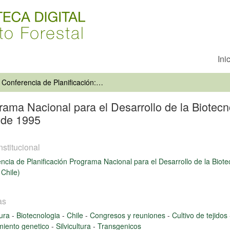
Ini
Conferencia de Planificación: Programa Nacional para el Desarrollo de la Biotecnología Agropecuaria y Forestal en Chile, Chillán, Chile, 6-19 Octubre de 1995
rama Nacional para el Desarrollo de la Biotecn
e de 1995
nstitucional
ncia de Planificación Programa Nacional para el Desarrollo de la Biote
 Chile)
as
tura
-
Biotecnologia
-
Chile
-
Congresos y reuniones
-
Cultivo de tejidos
miento genetico
-
Silvicultura
-
Transgenicos