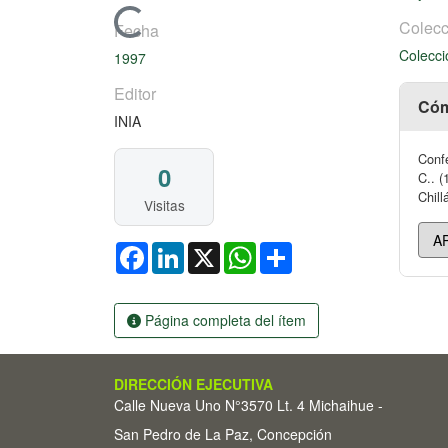
Cargando...
Colecc
Fecha
Colecci
1997
Editor
Cóm
INIA
Confe
0
C.. (
Chill
Visitas
Facebook
LinkedIn
X
WhatsApp
Share
Página completa del ítem
DIRECCIÓN EJECUTIVA
Calle Nueva Uno N°3570 Lt. 4 Michaihue -
San Pedro de La Paz, Concepción