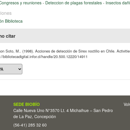
Congresos y reuniones
-
Deteccion de plagas forestales
-
Insectos dañ
iones
ón Biblioteca
o citar
on Soto, M.. (1998). Acciones de detección de Sirex noctilio en Chile. Activities 
://bibliotecadigital.infor.cl/handle/20.500.12220/14911
SEDE BIOBÍO
Vol
Calle Nueva Uno N°3570 Lt. 4 Michaihue – San Pedro
de La Paz, Concepción
(56-41) 285 32 60