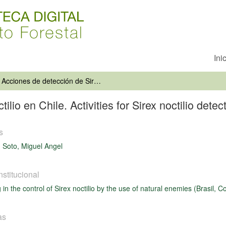
Ini
Acciones de detección de Sirex noctilio en Chile. Activities for Sirex noctilio detection in Chile
lio en Chile. Activities for Sirex noctilio detect
s
 Soto, Miguel Angel
nstitucional
g in the control of Sirex noctilio by the use of natural enemies (Brasil, 
as