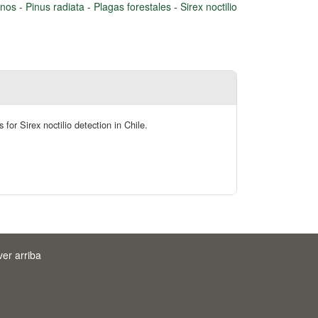
inos
-
Pinus radiata
-
Plagas forestales
-
Sirex noctilio
for Sirex noctilio detection in Chile.
ver arriba