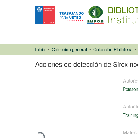
Inicio
Colección general
Colección Biblioteca
Acciones de detección de Sirex nocti
Autore
Poisson
Autor i
Ponencias de
Trainin
Congresos
Cargando...
Materi