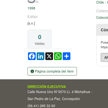
Fecha
Chile
-
1998
Colecc
Editor
Colecci
[s.n.]
Cóm
0
Poiss
Visitas
https
Facebook
LinkedIn
X
WhatsApp
Share
Página completa del ítem
DIRECCIÓN EJECUTIVA
Calle Nueva Uno N°3570 Lt. 4 Michaihue -
San Pedro de La Paz, Concepción
(56-41) 285 32 60