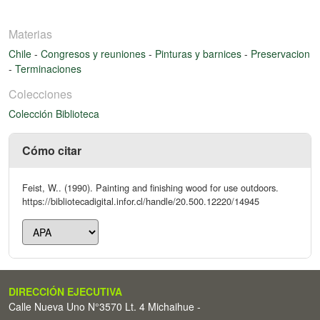
Materias
Chile
-
Congresos y reuniones
-
Pinturas y barnices
-
Preservacion
-
Terminaciones
Colecciones
Colección Biblioteca
Cómo citar
Feist, W.. (1990). Painting and finishing wood for use outdoors.
https://bibliotecadigital.infor.cl/handle/20.500.12220/14945
DIRECCIÓN EJECUTIVA
Calle Nueva Uno N°3570 Lt. 4 Michaihue -