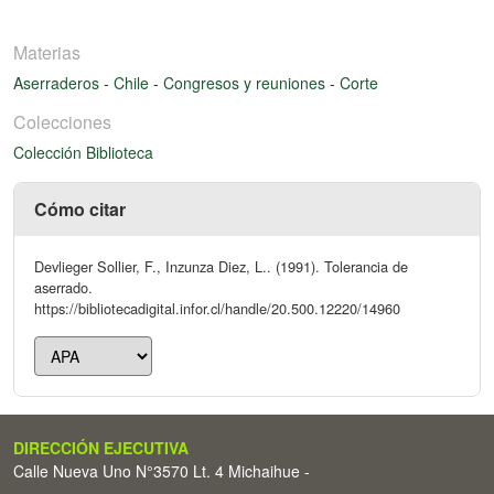
Materias
Aserraderos
-
Chile
-
Congresos y reuniones
-
Corte
Colecciones
Colección Biblioteca
Cómo citar
Devlieger Sollier, F., Inzunza Diez, L.. (1991). Tolerancia de
aserrado.
https://bibliotecadigital.infor.cl/handle/20.500.12220/14960
DIRECCIÓN EJECUTIVA
Calle Nueva Uno N°3570 Lt. 4 Michaihue -