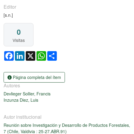
Editor
[s.n.]
0
Visitas
Facebook
LinkedIn
X
WhatsApp
Share
Página completa del ítem
Autores
Devlieger Sollier, Francis
Inzunza Diez, Luis
Autor institucional
Reunión sobre Investigación y Desarrollo de Productos Forestales,
7 (Chile, Valdivia : 25-27.ABR.91)