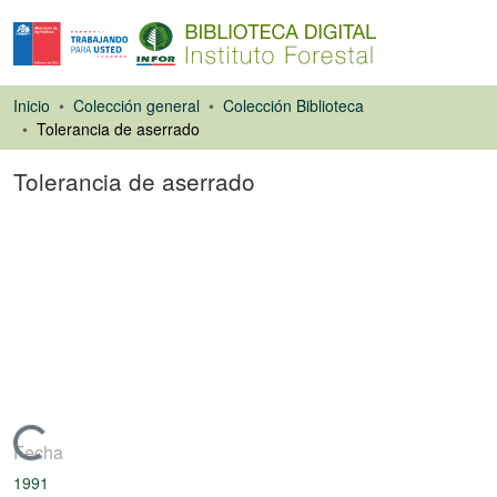
Inicio
Colección general
Colección Biblioteca
Tolerancia de aserrado
Tolerancia de aserrado
Ponencias de
Congresos
Cargando...
Fecha
1991