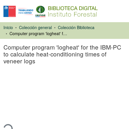
Inicio
Colección general
Colección Biblioteca
Computer program 'logheat' for the IBM-PC to calculate heat-conditioning times of veneer logs
Computer program 'logheat' for the IBM-PC
to calculate heat-conditioning times of
veneer logs
Ponencias de
Congresos
ando...