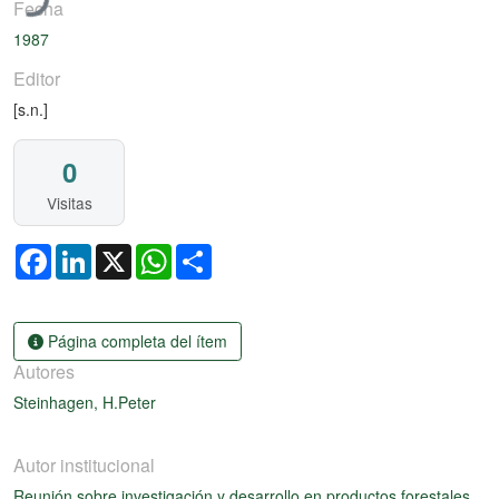
Fecha
1987
Editor
[s.n.]
0
Visitas
Facebook
LinkedIn
X
WhatsApp
Share
Página completa del ítem
Autores
Steinhagen, H.Peter
Autor institucional
Reunión sobre investigación y desarrollo en productos forestales,