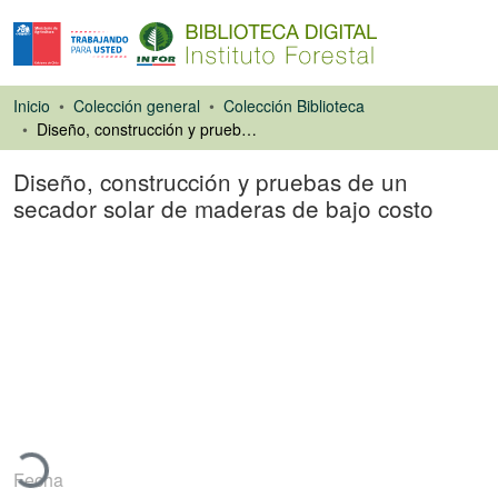
Inicio
Colección general
Colección Biblioteca
Diseño, construcción y pruebas de un secador solar de maderas de bajo costo
Diseño, construcción y pruebas de un
secador solar de maderas de bajo costo
Ponencias de
Congresos
argando...
Fecha