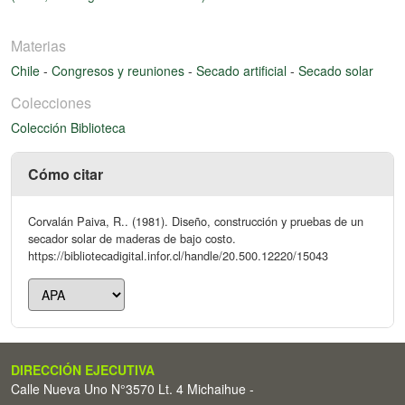
Materias
Chile
-
Congresos y reuniones
-
Secado artificial
-
Secado solar
Colecciones
Colección Biblioteca
Cómo citar
Corvalán Paiva, R.. (1981). Diseño, construcción y pruebas de un
secador solar de maderas de bajo costo.
https://bibliotecadigital.infor.cl/handle/20.500.12220/15043
DIRECCIÓN EJECUTIVA
Calle Nueva Uno N°3570 Lt. 4 Michaihue -