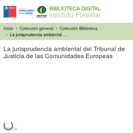
Inicio
Colección general
Colección Biblioteca
La jurisprudencia ambiental del Tribunal de Justicia de las Comunidades Europeas
La jurisprudencia ambiental del Tribunal de
Justicia de las Comunidades Europeas
Ponencias de
Congresos
Cargando...
Fecha