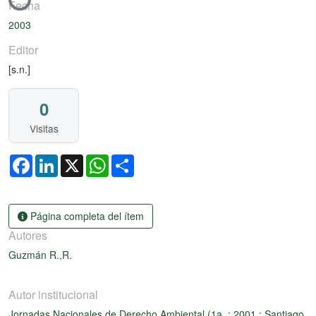
Fecha
2003
Editor
[s.n.]
0
Visitas
Facebook
LinkedIn
X
WhatsApp
Share
Página completa del ítem
Autores
Guzmán R.,R.
Autor institucional
Jornadas Nacionales de Derecho Ambiental (1a. : 2001 : Santiago,