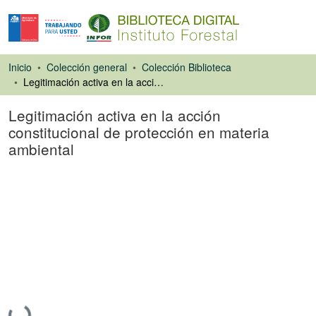
Inicio
Colección general
Colección Biblioteca
Legitimación activa en la acción constitucional de protección en materia ambiental
Legitimación activa en la acción
constitucional de protección en materia
ambiental
Ponencias de
Congresos
Cargando...