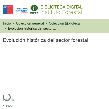
Inicio
Colección general
Colección Biblioteca
Evolución histórica del sector forestal
Evolución histórica del sector forestal
Ponencias de
Congresos
Cargando...
Fecha
1982?