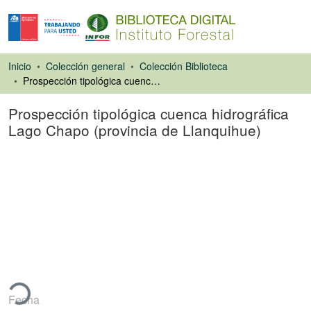
Inicio
Colección general
Colección Biblioteca
Prospección tipológica cuenca hidrográfica Lago Chapo (provincia de Llanquihue)
Prospección tipológica cuenca hidrográfica
Lago Chapo (provincia de Llanquihue)
Ponencias de
Congresos
ando...
Fecha