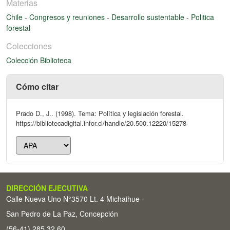
Materias
Chile
-
Congresos y reuniones
-
Desarrollo sustentable
-
Politica
forestal
Colecciones
Colección Biblioteca
Cómo citar
Prado D., J.. (1998). Tema: Política y legislación forestal.
https://bibliotecadigital.infor.cl/handle/20.500.12220/15278
DIRECCIÓN EJECUTIVA
Calle Nueva Uno N°3570 Lt. 4 Michaihue -
San Pedro de La Paz, Concepción
(56-41) 285 32 60