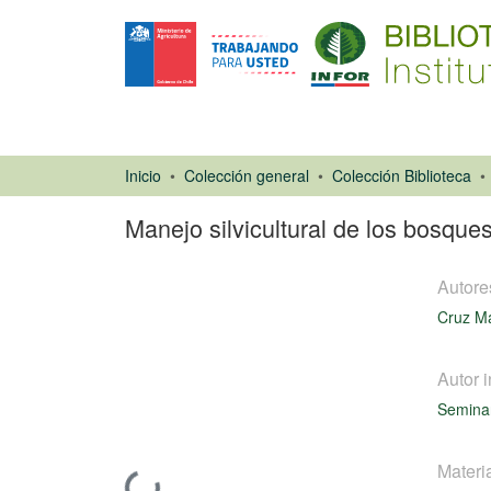
Inicio
Colección general
Colección Biblioteca
Manejo silvicultural de los bosque
Autore
Cruz M
Autor i
Ponencias de
Seminar
Congresos
Materi