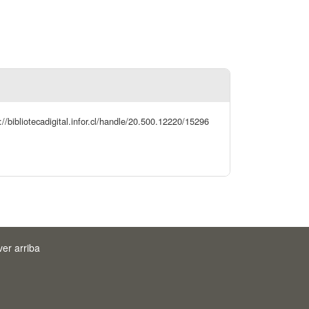
//bibliotecadigital.infor.cl/handle/20.500.12220/15296
ver arriba