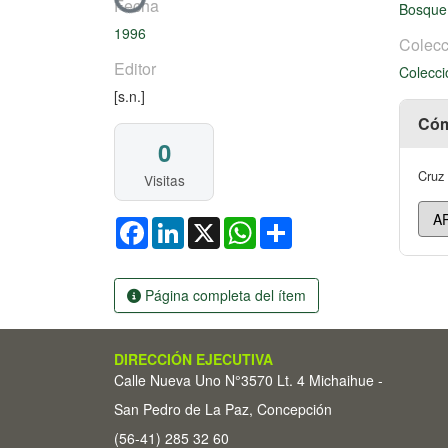
Cargando...
Fecha
Bosque
1996
Colecc
Editor
Colecci
[s.n.]
Cóm
0
Cruz 
Visitas
Facebook
LinkedIn
X
WhatsApp
Share
Página completa del ítem
DIRECCIÓN EJECUTIVA
Calle Nueva Uno N°3570 Lt. 4 Michaihue -
San Pedro de La Paz, Concepción
(56-41) 285 32 60