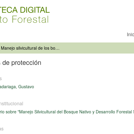
Ini
Manejo silvicultural de los bosques de protección
s de protección
s
adariaga, Gustavo
nstitucional
io sobre "Manejo Silvicultural del Bosque Nativo y Desarrollo Forestal 
as