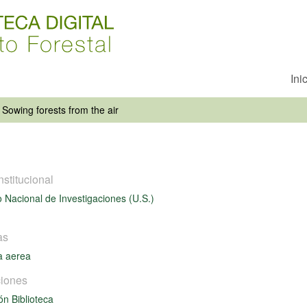
Ini
Sowing forests from the air
nstitucional
 Nacional de Investigaciones (U.S.)
as
a aerea
iones
ón Biblioteca