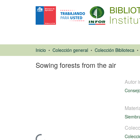
Inicio
Colección general
Colección Biblioteca
Sowing forests from the air
Autor i
Consejo
Materi
Siembr
Libro
Colecc
Colecci