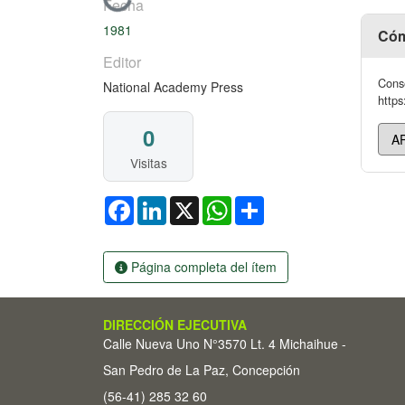
Cargando...
Fecha
1981
Cóm
Editor
Conse
National Academy Press
https
0
Visitas
Facebook
LinkedIn
X
WhatsApp
Share
Página completa del ítem
DIRECCIÓN EJECUTIVA
Calle Nueva Uno N°3570 Lt. 4 Michaihue -
San Pedro de La Paz, Concepción
(56-41) 285 32 60