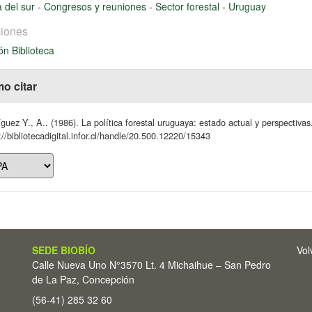
 del sur
-
Congresos y reuniones
-
Sector forestal
-
Uruguay
iones
ón Biblioteca
o citar
guez Y., A.. (1986). La política forestal uruguaya: estado actual y perspectivas
://bibliotecadigital.infor.cl/handle/20.500.12220/15343
SEDE BIOBÍO
Vol
Calle Nueva Uno N°3570 Lt. 4 Michaihue – San Pedro
de La Paz, Concepción
(56-41) 285 32 60