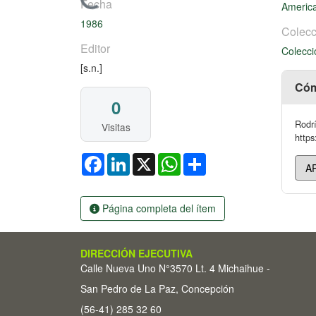
Cargando...
Fecha
America
1986
Colecc
Editor
Colecci
[s.n.]
Cóm
0
Rodrí
Visitas
https
Facebook
LinkedIn
X
WhatsApp
Share
Página completa del ítem
DIRECCIÓN EJECUTIVA
Calle Nueva Uno N°3570 Lt. 4 Michaihue -
San Pedro de La Paz, Concepción
(56-41) 285 32 60