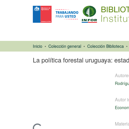
Inicio
Colección general
Colección Biblioteca
La política forestal uruguaya: esta
Autore
Rodrígu
Autor i
Ponencias de
Economí
Congresos
Materi