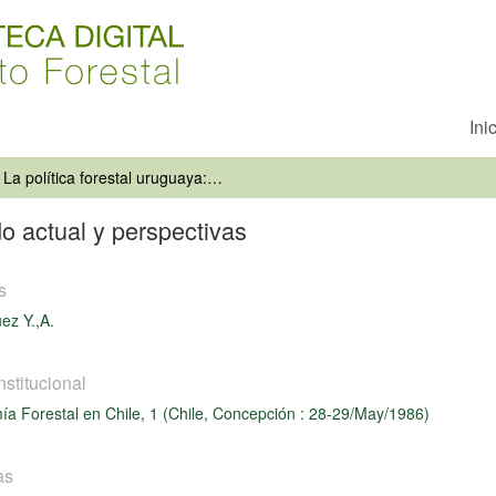
Ini
La política forestal uruguaya: estado actual y perspectivas
do actual y perspectivas
s
ez Y.,A.
nstitucional
a Forestal en Chile, 1 (Chile, Concepción : 28-29/May/1986)
as