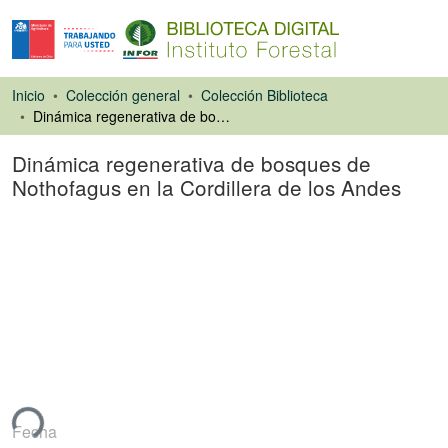
Inicio
Colección general
Colección Biblioteca
Dinámica regenerativa de bosques de Nothofagus en la Cordillera de los Andes
Dinámica regenerativa de bosques de
Nothofagus en la Cordillera de los Andes
Ponencias de
Congresos
ndo...
Fecha