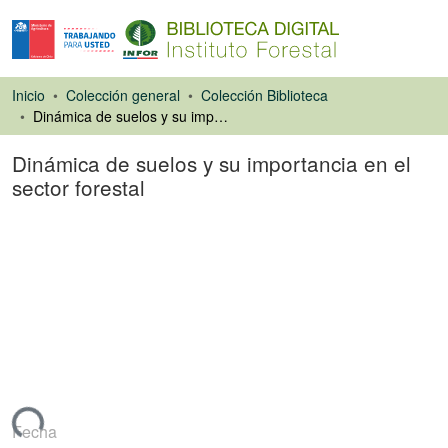
Inicio
Colección general
Colección Biblioteca
Dinámica de suelos y su importancia en el sector forestal
Dinámica de suelos y su importancia en el
sector forestal
Ponencias de
Congresos
ando...
Fecha