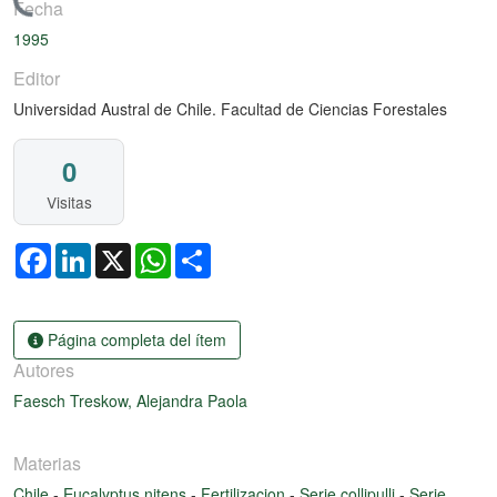
Cargando...
Fecha
1995
Editor
Universidad Austral de Chile. Facultad de Ciencias Forestales
0
Visitas
Facebook
LinkedIn
X
WhatsApp
Share
Página completa del ítem
Autores
Faesch Treskow, Alejandra Paola
Materias
Chile
-
Eucalyptus nitens
-
Fertilizacion
-
Serie collipulli
-
Serie