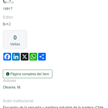
gando...
Fecha
1991?
Editor
[s.n.]
0
Visitas
Facebook
LinkedIn
X
WhatsApp
Share
Página completa del ítem
Autores
Olivares, M.
Autor institucional
Encuentro de la pequeña y mediana industria de la madera (Chile,