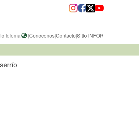
cio
|
Idioma
|
Conócenos
|
Contacto
|
Sitio INFOR
serrío