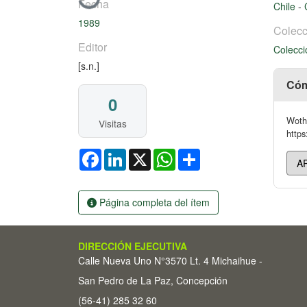
Fecha
Chile
-
1989
Colecc
Editor
Colecci
[s.n.]
Cóm
0
Wothe
Visitas
https
Facebook
LinkedIn
X
WhatsApp
Share
Página completa del ítem
DIRECCIÓN EJECUTIVA
Calle Nueva Uno N°3570 Lt. 4 Michaihue -
San Pedro de La Paz, Concepción
(56-41) 285 32 60