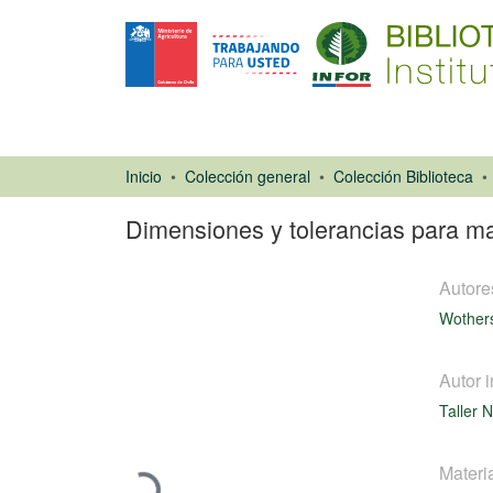
Inicio
Colección general
Colección Biblioteca
Dimensiones y tolerancias para ma
Autore
Wother
Autor i
Ponencias de
Taller 
Congresos
Cargando...
Materi