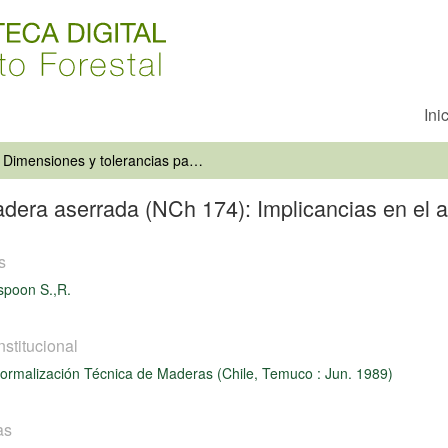
Ini
Dimensiones y tolerancias para madera aserrada (NCh 174): Implicancias en el aserrío
dera aserrada (NCh 174): Implicancias en el a
s
spoon S.,R.
nstitucional
Normalización Técnica de Maderas (Chile, Temuco : Jun. 1989)
as