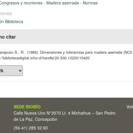
Congresos y reuniones
-
Madera aserrada
-
Normas
iones
ón Biblioteca
o citar
rspoon S., R.. (1989). Dimensiones y tolerancias para madera aserrada (NCh 1
://bibliotecadigital.infor.cl/handle/20.500.12220/15420
SEDE BIOBÍO
Vol
Calle Nueva Uno N°3570 Lt. 4 Michaihue – San Pedro
de La Paz, Concepción
(56-41) 285 32 60