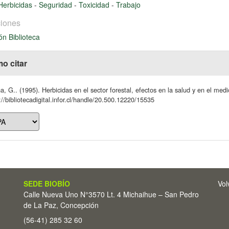
Herbicidas
-
Seguridad
-
Toxicidad
-
Trabajo
iones
ón Biblioteca
o citar
a, G.. (1995). Herbicidas en el sector forestal, efectos en la salud y en el me
://bibliotecadigital.infor.cl/handle/20.500.12220/15535
SEDE BIOBÍO
Vol
Calle Nueva Uno N°3570 Lt. 4 Michaihue – San Pedro
de La Paz, Concepción
(56-41) 285 32 60