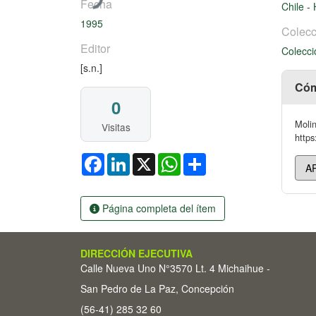
Fecha
Chile
-
1995
Colecc
Editor
Colecci
[s.n.]
Cóm
0
Molin
Visitas
https
Facebook
LinkedIn
X
WhatsApp
Share
Página completa del ítem
DIRECCIÓN EJECUTIVA
Calle Nueva Uno N°3570 Lt. 4 Michaihue -
San Pedro de La Paz, Concepción
(56-41) 285 32 60