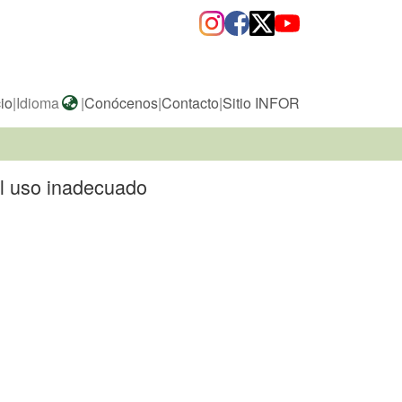
cio
|
Idioma
|
Conócenos
|
Contacto
|
Sitio INFOR
 el uso inadecuado