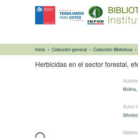
Inicio
Colección general
Colección Biblioteca
Herbicidas en el sector forestal, 
Autore
Molina,
Autor i
Ponencias de
Silvote
Congresos
Cargando...
Materi