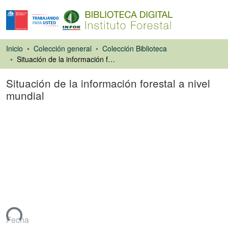
Inicio
Colección general
Colección Biblioteca
Situación de la información forestal a nivel mundial
Situación de la información forestal a nivel
mundial
Ponencias de
Congresos
ando...
Fecha