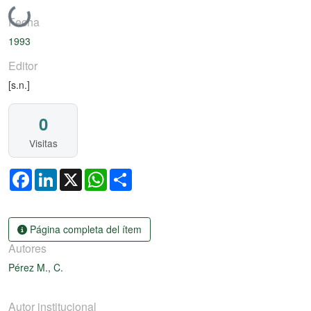
Cargando...
Fecha
1993
Editor
[s.n.]
0
Visitas
Facebook
LinkedIn
X
WhatsApp
Share
Página completa del ítem
Autores
Pérez M., C.
Autor institucional