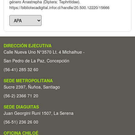
género Anastrepha (Diptera: Tephritidae).
https://bibliotecadigital.infor.cl/handle/20.500.12220/15666
DIRECCIÓN EJECUTIVA
Calle Nueva Uno N°3570 Lt. 4 Michaihue -
San Pedro de La Paz, Concepción
(56-41) 285 32 60
SEDE METROPOLITANA
Sucre 2397, Ñuñoa, Santiago
(56-2) 2366 71 20
SEDE DIAGUITAS
Juan Georgini Runi 1507, La Serena
(56-51) 236 26 00
OFICINA CHILOÉ