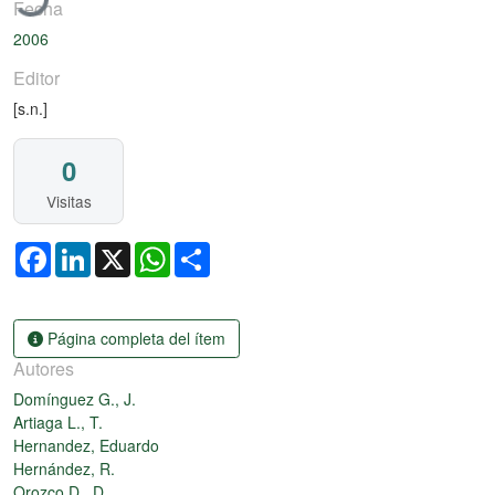
Fecha
2006
Editor
[s.n.]
0
Visitas
Facebook
LinkedIn
X
WhatsApp
Share
Página completa del ítem
Autores
Domínguez G., J.
Artiaga L., T.
Hernandez, Eduardo
Hernández, R.
Orozco D., D.