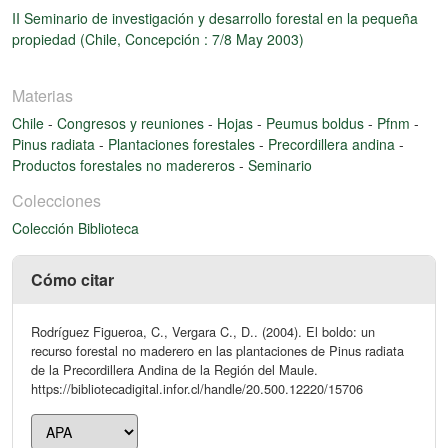
II Seminario de investigación y desarrollo forestal en la pequeña
propiedad (Chile, Concepción : 7/8 May 2003)
Materias
Chile
-
Congresos y reuniones
-
Hojas
-
Peumus boldus
-
Pfnm
-
Pinus radiata
-
Plantaciones forestales
-
Precordillera andina
-
Productos forestales no madereros
-
Seminario
Colecciones
Colección Biblioteca
Cómo citar
Rodríguez Figueroa, C., Vergara C., D.. (2004). El boldo: un
recurso forestal no maderero en las plantaciones de Pinus radiata
de la Precordillera Andina de la Región del Maule.
https://bibliotecadigital.infor.cl/handle/20.500.12220/15706