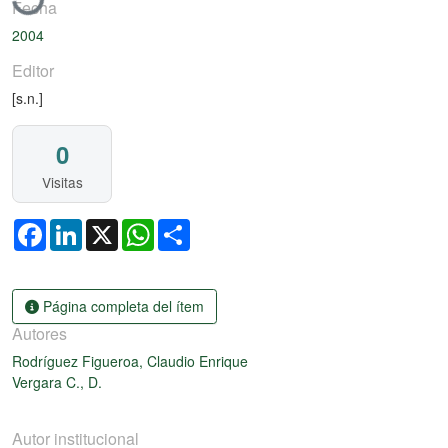
Fecha
2004
Editor
[s.n.]
0
Visitas
Facebook
LinkedIn
X
WhatsApp
Share
Página completa del ítem
Autores
Rodríguez Figueroa, Claudio Enrique
Vergara C., D.
Autor institucional