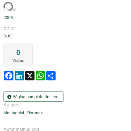
ando...
Fecha
2006
Editor
[s.n.]
0
Visitas
Facebook
LinkedIn
X
WhatsApp
Share
Página completa del ítem
Autores
Montagnini, Florencia
Autor institucional