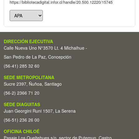
https://bibliotecadigital.infor.cl/handle/20.500.12220/15745
DIRECCIÓN EJECUTIVA
Calle Nueva Uno N°3570 Lt. 4 Michaihue -
San Pedro de La Paz, Concepción
(56-41) 285 32 60
SEDE METROPOLITANA
Sucre 2397, Ñuñoa, Santiago
(56-2) 2366 71 20
SEDE DIAGUITAS
Juan Georgini Runi 1507, La Serena
(56-51) 236 26 00
OFICINA CHILOÉ
Pasaje Los Queltehues s/n, sector de Putemun, Castro