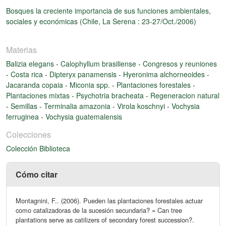
Bosques la creciente importancia de sus funciones ambientales,
sociales y económicas (Chile, La Serena : 23-27/Oct./2006)
Materias
Balizia elegans
-
Calophyllum brasiliense
-
Congresos y reuniones
-
Costa rica
-
Dipteryx panamensis
-
Hyeronima alchorneoides
-
Jacaranda copaia
-
Miconia spp.
-
Plantaciones forestales
-
Plantaciones mixtas
-
Psychotria bracheata
-
Regeneracion natural
-
Semillas
-
Terminalia amazonia
-
Virola koschnyi
-
Vochysia
ferruginea
-
Vochysia guatemalensis
Colecciones
Colección Biblioteca
Cómo citar
Montagnini, F.. (2006). Pueden las plantaciones forestales actuar
como catalizadoras de la sucesión secundaria? = Can tree
plantations serve as catilizers of secondary forest succession?.