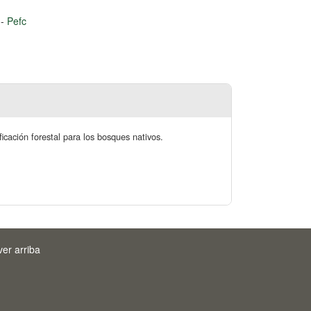
s
-
Pefc
icación forestal para los bosques nativos.
ver arriba