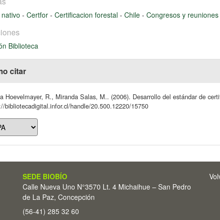
as
 nativo
-
Certfor
-
Certificacion forestal
-
Chile
-
Congresos y reunione
iones
ón Biblioteca
o citar
a Hoevelmayer, R., Miranda Salas, M.. (2006). Desarrollo del estándar de certif
://bibliotecadigital.infor.cl/handle/20.500.12220/15750
SEDE BIOBÍO
Vol
Calle Nueva Uno N°3570 Lt. 4 Michaihue – San Pedro
de La Paz, Concepción
(56-41) 285 32 60