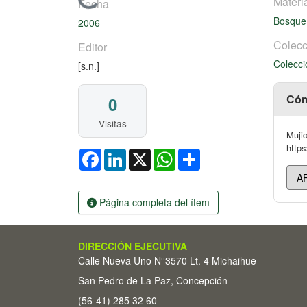
Cargando...
Materi
Fecha
Bosque
2006
Colecc
Editor
Colecci
[s.n.]
Cóm
0
Visitas
Mujic
https
Facebook
LinkedIn
X
WhatsApp
Share
Página completa del ítem
DIRECCIÓN EJECUTIVA
Calle Nueva Uno N°3570 Lt. 4 Michaihue -
San Pedro de La Paz, Concepción
(56-41) 285 32 60