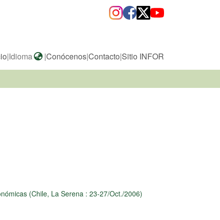
cio
|
Idioma
|
Conócenos
|
Contacto
|
Sitio INFOR
onómicas (Chile, La Serena : 23-27/Oct./2006)