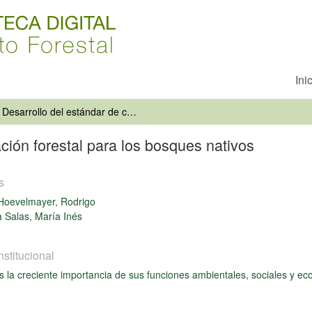
Ini
Desarrollo del estándar de certificación forestal para los bosques nativos
ación forestal para los bosques nativos
s
Hoevelmayer, Rodrigo
 Salas, María Inés
nstitucional
 la creciente importancia de sus funciones ambientales, sociales y ec