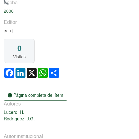
Cargando...
Fecha
2006
Editor
[s.n.]
0
Visitas
Facebook
LinkedIn
X
WhatsApp
Share
Página completa del ítem
Autores
Lucero, H.
Rodríguez, J.G.
Autor institucional