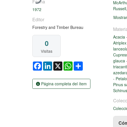
Fecha
McArthu
Russell
1972
Mostra
Editor
Forestry and Timber Bureau
Materi
Acacia
0
Atriple
lanceol
Visitas
Cupress
glauca
Facebook
LinkedIn
X
WhatsApp
Share
triacan
azedar
-
Petalo
Página completa del ítem
Pinus s
Schinu
Colecc
Colecci
Cóm