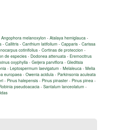
-
Angophora melanoxylon
-
Atalaya hemiglauca
-
is
-
Callitris
-
Canthium latifolium
-
Capparis
-
Carissa
nocarpus cotinifolius
-
Cortinas de proteccion
-
on de especies
-
Dodonea attenuata
-
Eremocitrus
xinus oxyphylla
-
Geijera parviflora
-
Gleditsia
onia
-
Leptospermum laevigatum
-
Melaleuca
-
Melia
ea europaea
-
Owenia acidula
-
Parkinsonia aculeata
eri
-
Pinus halepensis
-
Pinus pinaster
-
Pinus pinea
-
Robinia pseudoacacia
-
Santalum lanceolatum
-
idas