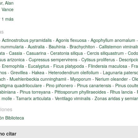
r, Alan
, Vance
r 1 más
as
-
Actinostrobus pyramidalis
-
Agonis flexuosa
-
Agophyllum anomalum
x nummularia
-
Australia
-
Bauhinia
-
Brachychiton
-
Callistemon viminal
ata
-
Cassia
-
Casuarina
-
Ceratonia siliqua
-
Cercis siliquastrum
-
Codo
us arizonica
-
Cupressus sempervirens
-
Cytisus proliferus
-
Descripci
-
Eremophila
-
Eucalyptus
-
Ficus platypoda
-
Flindersia maculosa
-
Fra
thos
-
Grevillea
-
Hakea
-
Heterodendrum oleifolium
-
Lagunaria paters
ach
-
Muehlenbeckia cunninghamii
-
Myoporum
-
Nerium oleander
-
Ol
stigma quadriloculare
-
Pino piñonero
-
Pinus canariensis
-
Pinus coult
abiniana
-
Pinus torreyana
-
Pittosporum phylliraeoides
-
Rhus lancia
-
s molle
-
Tamarix articulata
-
Ventilago viminalis
-
Zonas aridas y semiar
iones
ón Biblioteca
o citar