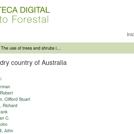
Ini
The use of trees and shrubs in the dry country of Australia
dry country of Australia
s
orman
 Robert
n, Clifford Stuart
, Richard
rank
lan C.
John
l, John