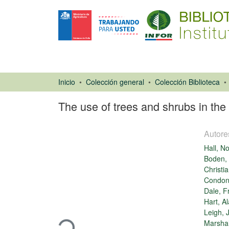
Inicio
Colección general
Colección Biblioteca
The use of trees and shrubs in the 
Autore
Hall, N
Boden,
Christia
Condon
Dale, F
Libro
Cargando...
Hart, A
Leigh, 
Marshal