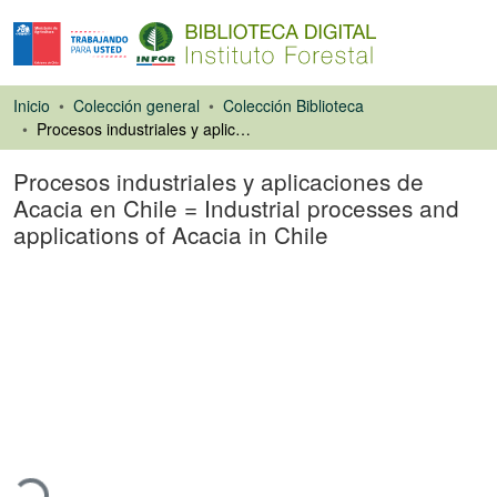
Inicio
Colección general
Colección Biblioteca
Procesos industriales y aplicaciones de Acacia en Chile = Industrial processes and applications of Acacia in Chile
Procesos industriales y aplicaciones de
Acacia en Chile = Industrial processes and
applications of Acacia in Chile
Ponencias de
Congresos
argando...