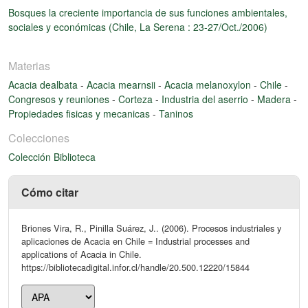
Bosques la creciente importancia de sus funciones ambientales,
sociales y económicas (Chile, La Serena : 23-27/Oct./2006)
Materias
Acacia dealbata
-
Acacia mearnsii
-
Acacia melanoxylon
-
Chile
-
Congresos y reuniones
-
Corteza
-
Industria del aserrio
-
Madera
-
Propiedades fisicas y mecanicas
-
Taninos
Colecciones
Colección Biblioteca
Cómo citar
Briones Vira, R., Pinilla Suárez, J.. (2006). Procesos industriales y
aplicaciones de Acacia en Chile = Industrial processes and
applications of Acacia in Chile.
https://bibliotecadigital.infor.cl/handle/20.500.12220/15844