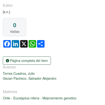
Editor
[s.n.]
0
Visitas
Facebook
LinkedIn
X
WhatsApp
Share
Página completa del ítem
Autores
Torres Cuadros, Julio
Gezan Pacheco, Salvador Alejandro
Materias
Chile
-
Eucalyptus nitens
-
Mejoramiento genetico