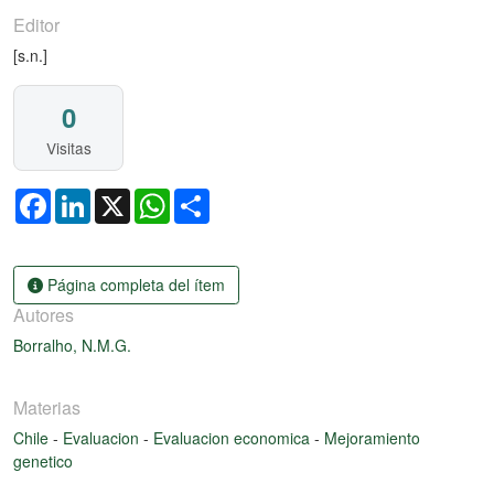
Editor
[s.n.]
0
Visitas
Facebook
LinkedIn
X
WhatsApp
Share
Página completa del ítem
Autores
Borralho, N.M.G.
Materias
Chile
-
Evaluacion
-
Evaluacion economica
-
Mejoramiento
genetico