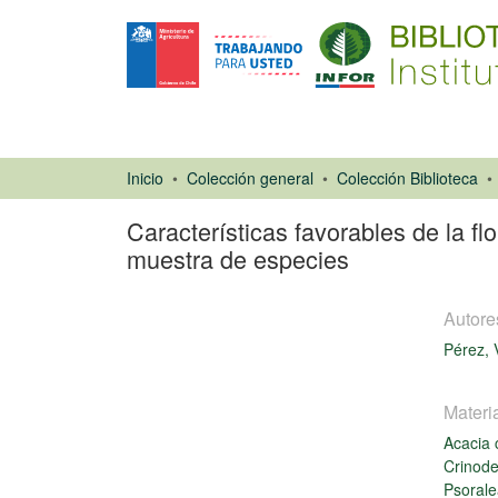
Inicio
Colección general
Colección Biblioteca
Características favorables de la fl
muestra de especies
Autore
Pérez, 
Materi
Capítulo de
Acacia
libro
Cargando...
Crinod
Psorale