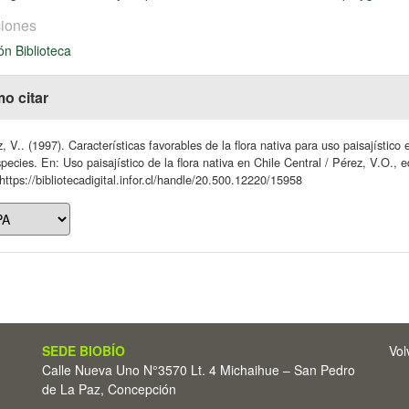
iones
ón Biblioteca
o citar
, V.. (1997). Características favorables de la flora nativa para uso paisajístic
pecies. En: Uso paisajístico de la flora nativa en Chile Central / Pérez, V.O.,
https://bibliotecadigital.infor.cl/handle/20.500.12220/15958
SEDE BIOBÍO
Vol
Calle Nueva Uno N°3570 Lt. 4 Michaihue – San Pedro
de La Paz, Concepción