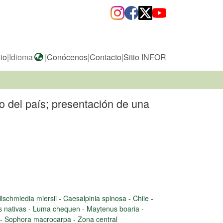
cio
|
Idioma
|
Conócenos
|
Contacto
|
Sitio INFOR
ro del país; presentación de una
ilschmiedia miersii
-
Caesalpinia spinosa
-
Chile
-
s nativas
-
Luma chequen
-
Maytenus boaria
-
-
Sophora macrocarpa
-
Zona central