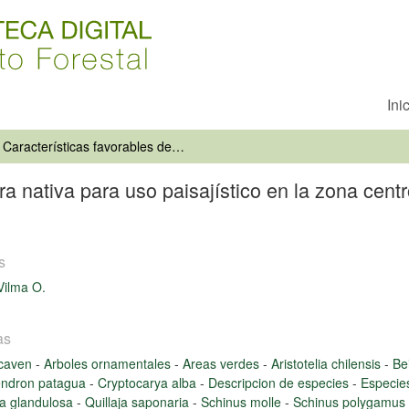
Ini
Características favorables de la flora nativa para uso paisajístico en la zona centro del país; presentación de una muestra de especies
ora nativa para uso paisajístico en la zona cent
s
Vilma O.
as
 caven
-
Arboles ornamentales
-
Areas verdes
-
Aristotelia chilensis
-
Be
endron patagua
-
Cryptocarya alba
-
Descripcion de especies
-
Especie
a glandulosa
-
Quillaja saponaria
-
Schinus molle
-
Schinus polygamus