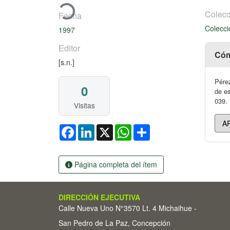
Colecc
Fecha
Colecci
1997
Editor
Cóm
[s.n.]
Pérez
0
de es
039. 
Visitas
Facebook
LinkedIn
X
WhatsApp
Share
Página completa del ítem
DIRECCIÓN EJECUTIVA
Calle Nueva Uno N°3570 Lt. 4 Michaihue -
San Pedro de La Paz, Concepción