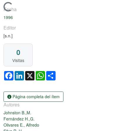
Cargando...
Fecha
1996
Editor
[s.n.]
0
Visitas
Facebook
LinkedIn
X
WhatsApp
Share
Página completa del ítem
Autores
Johnston B.,M.
Fernández H.,G.
Olivares E., Alfredo
Silva R.,H.