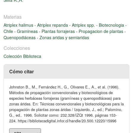
Materias
Atriplex halimus
-
Atriplex repanda
-
Atriplex spp.
-
Biotecnologia
-
Chile
-
Gramineas
-
Plantas forrajeras
-
Propagacion de plantas
-
Quenopodiáceas
-
Zonas aridas y semiaridas
Colecciones
Colección Biblioteca
Cómo citar
Johnston B., M., Fernández H., G., Olivares E., A., et al. (1996).
Métodos de propagación convencionales y biotecnológicos de
especies herbáceas forrajeras (gramíneas y quenopodiáceas) para
zonas áridas. En: Técnicas convencionales y biotecnológicas para la
propagación de plantas zonas áridas / Izquierdo, J., ed.; Palomino,
G., ed.. 1996. Solicitar como: 232.328/IZQt 1996. páginas 153-
224. https://bibliotecadigital.infor.cl/handle/20.500.12220/15996