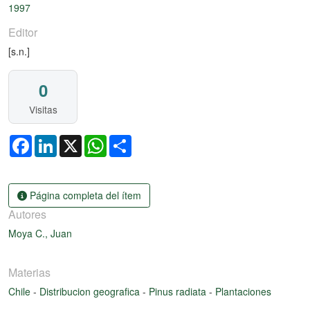
Cargando...
1997
Editor
[s.n.]
0
Visitas
Facebook
LinkedIn
X
WhatsApp
Share
Página completa del ítem
Autores
Moya C., Juan
Materias
Chile
-
Distribucion geografica
-
Pinus radiata
-
Plantaciones