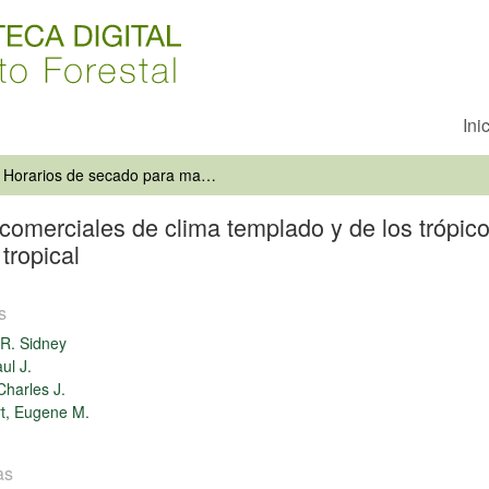
Ini
Horarios de secado para maderas comerciales de clima templado y de los trópicos = Dry kiln schedules for commercial woods: temperate and tropical
omerciales de clima templado y de los trópicos
tropical
s
R. Sidney
ul J.
Charles J.
t, Eugene M.
as