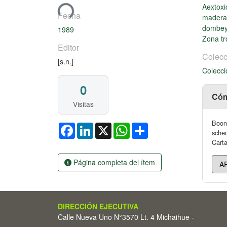
Cargando...
Aextox
Fecha
mader
dombe
1989
Zona tr
Editor
Colecc
[s.n.]
Colecci
0
Cóm
Visitas
Boone
Facebook
LinkedIn
X
WhatsApp
Share
sched
Carta
Página completa del ítem
DIRECCIÓN EJECUTIVA
Calle Nueva Uno N°3570 Lt. 4 Michaihue -