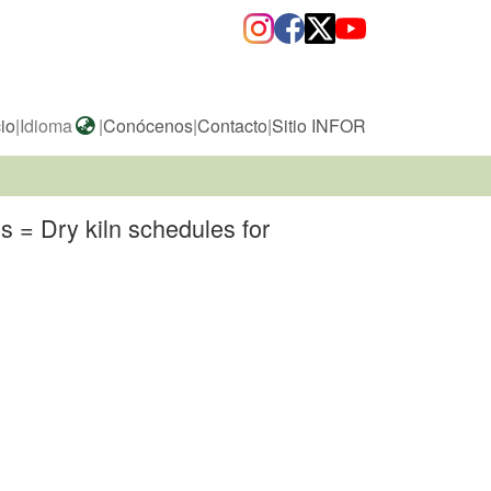
cio
|
Idioma
|
Conócenos
|
Contacto
|
Sitio INFOR
 = Dry kiln schedules for