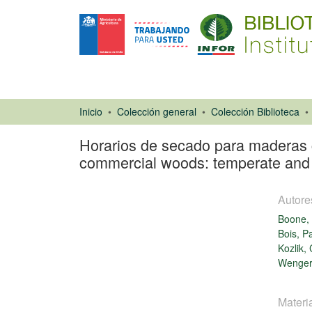
Inicio
Colección general
Colección Biblioteca
Horarios de secado para maderas c
commercial woods: temperate and 
Autore
Boone, 
Bois, Pa
Kozlik, 
Wenger
Capítulo de
libro
Materi