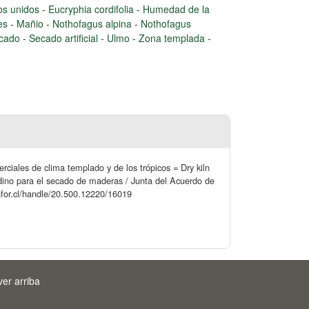
os unidos
-
Eucryphia cordifolia
-
Humedad de la
les
-
Mañio
-
Nothofagus alpina
-
Nothofagus
cado
-
Secado artificial
-
Ulmo
-
Zona templada
-
rciales de clima templado y de los trópicos = Dry kiln
dino para el secado de maderas / Junta del Acuerdo de
infor.cl/handle/20.500.12220/16019
ver arriba