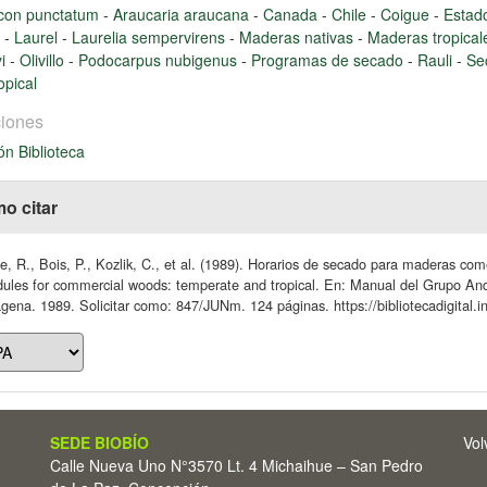
icon punctatum
-
Araucaria araucana
-
Canada
-
Chile
-
Coigue
-
Estad
a
-
Laurel
-
Laurelia sempervirens
-
Maderas nativas
-
Maderas tropica
yi
-
Olivillo
-
Podocarpus nubigenus
-
Programas de secado
-
Rauli
-
Se
opical
iones
ón Biblioteca
o citar
, R., Bois, P., Kozlik, C., et al. (1989). Horarios de secado para maderas come
ules for commercial woods: temperate and tropical. En: Manual del Grupo An
gena. 1989. Solicitar como: 847/JUNm. 124 páginas. https://bibliotecadigital.
SEDE BIOBÍO
Vol
Calle Nueva Uno N°3570 Lt. 4 Michaihue – San Pedro