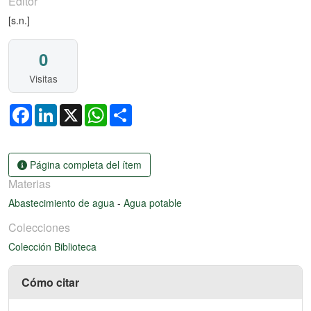
Editor
[s.n.]
0
Visitas
Facebook
LinkedIn
X
WhatsApp
Share
Página completa del ítem
Materias
Abastecimiento de agua
-
Agua potable
Colecciones
Colección Biblioteca
Cómo citar