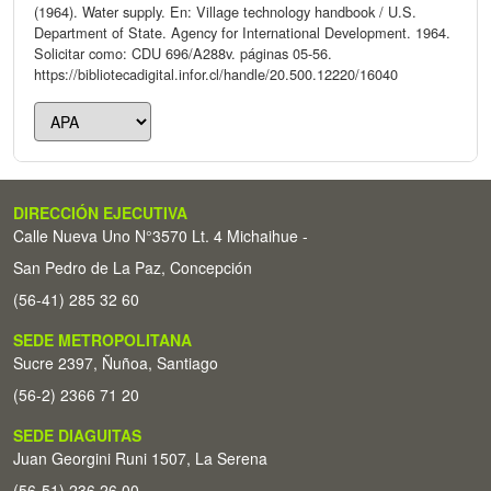
(1964). Water supply. En: Village technology handbook / U.S.
Department of State. Agency for International Development. 1964.
Solicitar como: CDU 696/A288v. páginas 05-56.
https://bibliotecadigital.infor.cl/handle/20.500.12220/16040
DIRECCIÓN EJECUTIVA
Calle Nueva Uno N°3570 Lt. 4 Michaihue -
San Pedro de La Paz, Concepción
(56-41) 285 32 60
SEDE METROPOLITANA
Sucre 2397, Ñuñoa, Santiago
(56-2) 2366 71 20
SEDE DIAGUITAS
Juan Georgini Runi 1507, La Serena
(56-51) 236 26 00