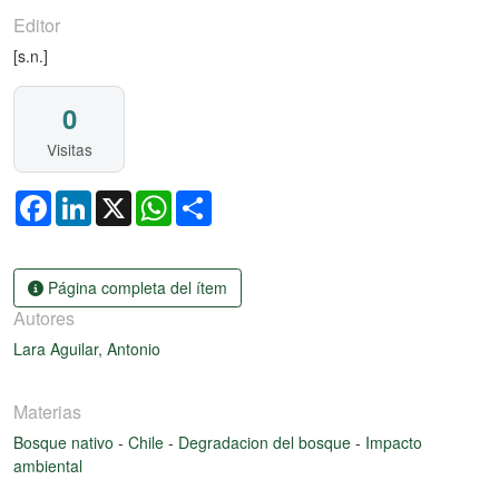
Editor
[s.n.]
0
Visitas
Facebook
LinkedIn
X
WhatsApp
Share
Página completa del ítem
Autores
Lara Aguilar, Antonio
Materias
Bosque nativo
-
Chile
-
Degradacion del bosque
-
Impacto
ambiental