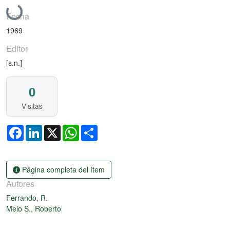
Cargando...
Fecha
1969
Editor
[s.n.]
0
Visitas
Facebook
LinkedIn
X
WhatsApp
Share
Página completa del ítem
Autores
Ferrando, R.
Melo S., Roberto