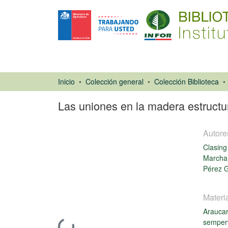
Inicio
Colección general
Colección Biblioteca
Las uniones en la madera estructu
Autore
Clasing
Marchan
Pérez G
Capítulo de
libro
Materi
Arauca
semper