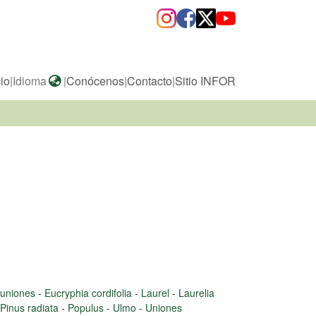
cio
|
Idioma
|
Conócenos
|
Contacto
|
Sitio INFOR
euniones
-
Eucryphia cordifolia
-
Laurel
-
Laurelia
Pinus radiata
-
Populus
-
Ulmo
-
Uniones