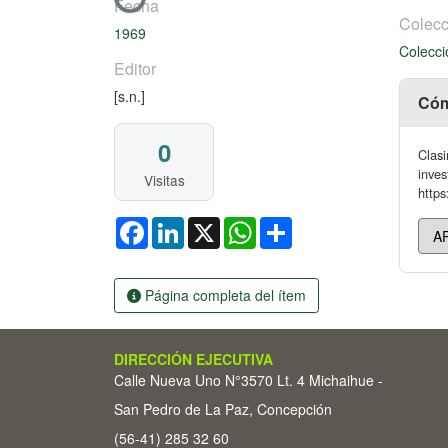
Cargando...
Fecha
Colecc
1969
Colecci
Editor
[s.n.]
Cóm
0
Clasi
inves
Visitas
https
Facebook
LinkedIn
X
WhatsApp
Share
Página completa del ítem
DIRECCIÓN EJECUTIVA
Calle Nueva Uno N°3570 Lt. 4 Michaihue -
San Pedro de La Paz, Concepción
(56-41) 285 32 60