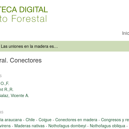
Ini
Las uniones en la madera estructural. Conectores
ral. Conectores
s
 O.,F.
t R.,R.
alaz, Vicente A.
as
ria araucana
-
Chile
-
Coigue
-
Conectores en madera
-
Congresos y r
virens
-
Maderas nativas
-
Nothofagus dombeyi
-
Nothofagus obliqua
-