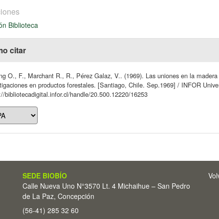
iones
ón Biblioteca
o citar
ng O., F., Marchant R., R., Pérez Galaz, V.. (1969). Las uniones en la madera 
tigaciones en productos forestales. [Santiago, Chile. Sep.1969] / INFOR Unive
://bibliotecadigital.infor.cl/handle/20.500.12220/16253
SEDE BIOBÍO
Vol
Calle Nueva Uno N°3570 Lt. 4 Michaihue – San Pedro
de La Paz, Concepción
(56-41) 285 32 60