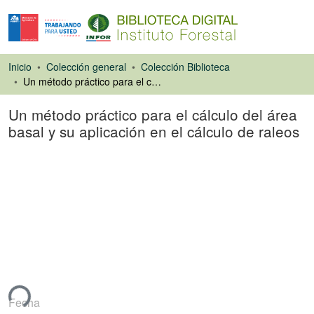
Inicio
Colección general
Colección Biblioteca
Un método práctico para el cálculo del área basal y su aplicación en el cálculo de raleos
Un método práctico para el cálculo del área
basal y su aplicación en el cálculo de raleos
Capítulo de libro
ndo...
Fecha