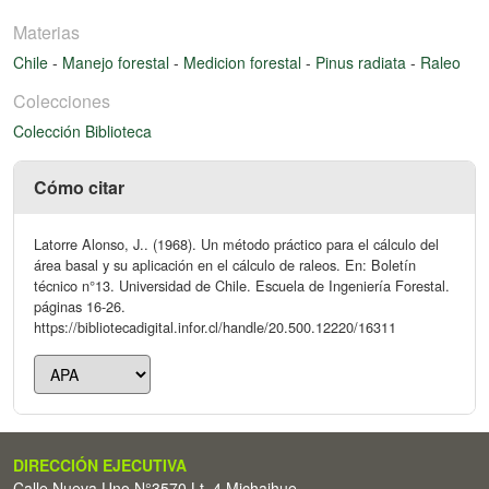
Materias
Chile
-
Manejo forestal
-
Medicion forestal
-
Pinus radiata
-
Raleo
Colecciones
Colección Biblioteca
Cómo citar
Latorre Alonso, J.. (1968). Un método práctico para el cálculo del
área basal y su aplicación en el cálculo de raleos. En: Boletín
técnico n°13. Universidad de Chile. Escuela de Ingeniería Forestal.
páginas 16-26.
https://bibliotecadigital.infor.cl/handle/20.500.12220/16311
DIRECCIÓN EJECUTIVA
Calle Nueva Uno N°3570 Lt. 4 Michaihue -