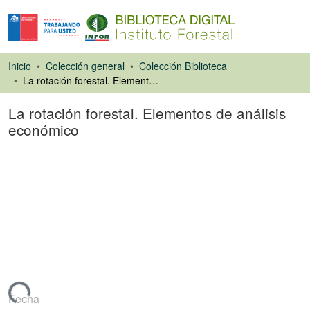
Inicio
Colección general
Colección Biblioteca
La rotación forestal. Elementos de análisis económico
La rotación forestal. Elementos de análisis
económico
Capítulo de libro
rgando...
Fecha