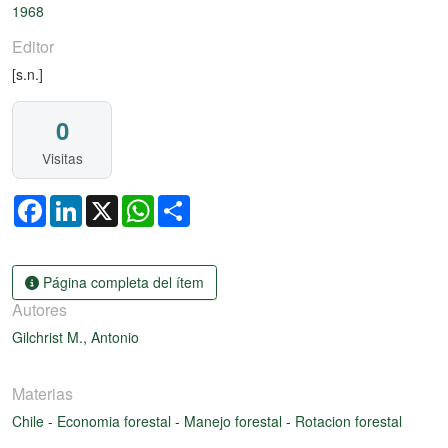
1968
Editor
[s.n.]
0
Visitas
Facebook
LinkedIn
X
WhatsApp
Share
Página completa del ítem
Autores
Gilchrist M., Antonio
Materias
Chile
-
Economia forestal
-
Manejo forestal
-
Rotacion forestal