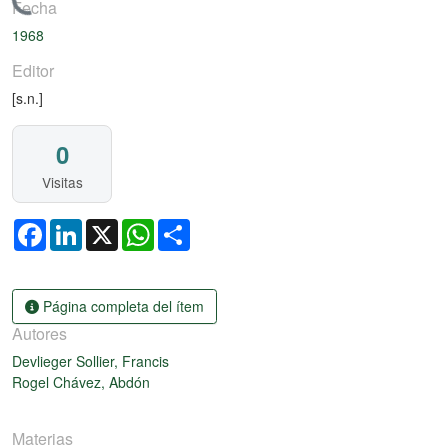
argando...
Fecha
1968
Editor
[s.n.]
0
Visitas
Facebook
LinkedIn
X
WhatsApp
Share
Página completa del ítem
Autores
Devlieger Sollier, Francis
Rogel Chávez, Abdón
Materias