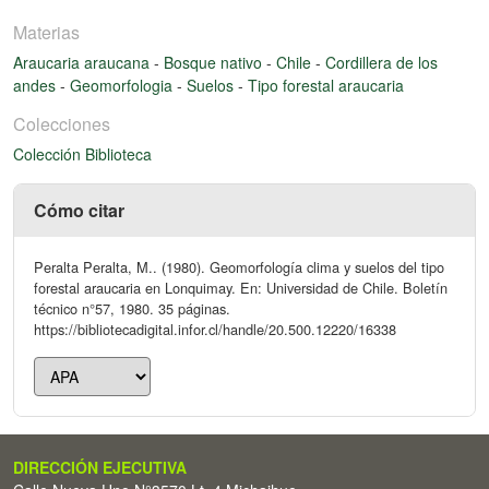
Materias
Araucaria araucana
-
Bosque nativo
-
Chile
-
Cordillera de los
andes
-
Geomorfologia
-
Suelos
-
Tipo forestal araucaria
Colecciones
Colección Biblioteca
Cómo citar
Peralta Peralta, M.. (1980). Geomorfología clima y suelos del tipo
forestal araucaria en Lonquimay. En: Universidad de Chile. Boletín
técnico n°57, 1980. 35 páginas.
https://bibliotecadigital.infor.cl/handle/20.500.12220/16338
DIRECCIÓN EJECUTIVA