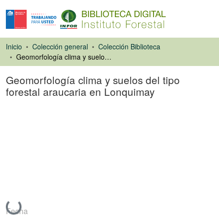
Inicio
Colección general
Colección Biblioteca
Geomorfología clima y suelos del tipo forestal araucaria en Lonquimay
Geomorfología clima y suelos del tipo
forestal araucaria en Lonquimay
Capítulo de libro
Cargando...
Fecha