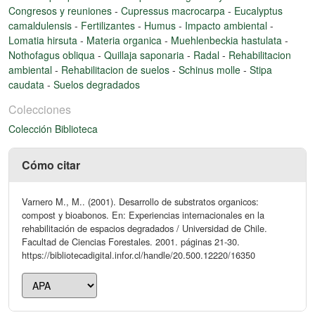
Congresos y reuniones
-
Cupressus macrocarpa
-
Eucalyptus
camaldulensis
-
Fertilizantes
-
Humus
-
Impacto ambiental
-
Lomatia hirsuta
-
Materia organica
-
Muehlenbeckia hastulata
-
Nothofagus obliqua
-
Quillaja saponaria
-
Radal
-
Rehabilitacion
ambiental
-
Rehabilitacion de suelos
-
Schinus molle
-
Stipa
caudata
-
Suelos degradados
Colecciones
Colección Biblioteca
Cómo citar
Varnero M., M.. (2001). Desarrollo de substratos organicos:
compost y bioabonos. En: Experiencias internacionales en la
rehabilitación de espacios degradados / Universidad de Chile.
Facultad de Ciencias Forestales. 2001. páginas 21-30.
https://bibliotecadigital.infor.cl/handle/20.500.12220/16350