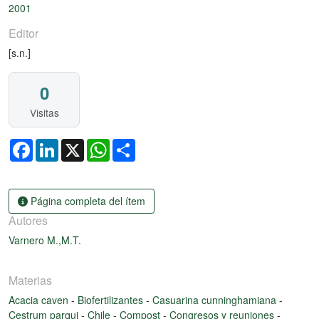
2001
Editor
[s.n.]
0
Visitas
Facebook
LinkedIn
X
WhatsApp
Share
Página completa del ítem
Autores
Varnero M.,M.T.
Materias
Acacia caven
-
Biofertilizantes
-
Casuarina cunninghamiana
-
Cestrum parqui
-
Chile
-
Compost
-
Congresos y reuniones
-