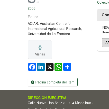
Cargando...
Fecha
Colecci
2008
Cóm
Editor
ACIAR. Australian Centre for
INDAP
International Agricultural Research,
Resea
Universidad de La Frontera
0
Visitas
Facebook
LinkedIn
X
WhatsApp
Share
Página completa del ítem
DIRECCIÓN EJECUTIVA
Calle Nueva Uno N°3570 Lt. 4 Michaihue -