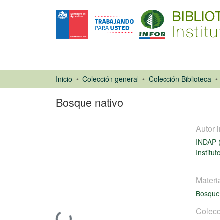
Inicio
Colección general
Colección Biblioteca
Bosque nativo
Autor i
INDAP (
Institut
Disco
Materi
compacto
Bosque
Colecc