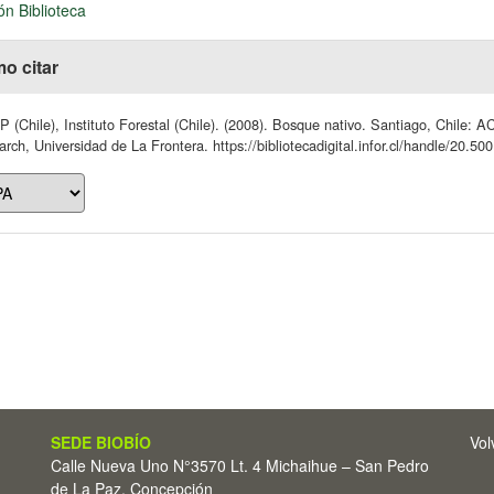
ón Biblioteca
o citar
 (Chile), Instituto Forestal (Chile). (2008). Bosque nativo. Santiago, Chile: AC
rch, Universidad de La Frontera. https://bibliotecadigital.infor.cl/handle/20.5
SEDE BIOBÍO
Vol
Calle Nueva Uno N°3570 Lt. 4 Michaihue – San Pedro
de La Paz, Concepción