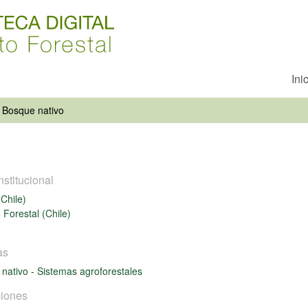
Ini
Bosque nativo
nstitucional
Chile)
o Forestal (Chile)
as
 nativo
-
Sistemas agroforestales
iones