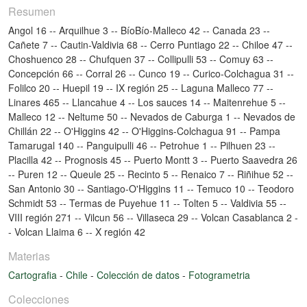
Resumen
Angol 16 -- Arquilhue 3 -- BíoBío-Malleco 42 -- Canada 23 --
Cañete 7 -- Cautin-Valdivia 68 -- Cerro Puntiago 22 -- Chiloe 47 --
Choshuenco 28 -- Chufquen 37 -- Collipulli 53 -- Comuy 63 --
Concepción 66 -- Corral 26 -- Cunco 19 -- Curico-Colchagua 31 --
Folilco 20 -- Huepil 19 -- IX región 25 -- Laguna Malleco 77 --
Linares 465 -- Llancahue 4 -- Los sauces 14 -- Maitenrehue 5 --
Malleco 12 -- Neltume 50 -- Nevados de Caburga 1 -- Nevados de
Chillán 22 -- O'Higgins 42 -- O'Higgins-Colchagua 91 -- Pampa
Tamarugal 140 -- Panguipulli 46 -- Petrohue 1 -- Pilhuen 23 --
Placilla 42 -- Prognosis 45 -- Puerto Montt 3 -- Puerto Saavedra 26
-- Puren 12 -- Queule 25 -- Recinto 5 -- Renaico 7 -- Riñihue 52 --
San Antonio 30 -- Santiago-O'Higgins 11 -- Temuco 10 -- Teodoro
Schmidt 53 -- Termas de Puyehue 11 -- Tolten 5 -- Valdivia 55 --
VIII región 271 -- Vilcun 56 -- Villaseca 29 -- Volcan Casablanca 2 -
- Volcan Llaima 6 -- X región 42
Materias
Cartografia
-
Chile
-
Colección de datos
-
Fotogrametria
Colecciones